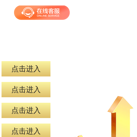
点击进入
点击进入
点击进入
点击进入