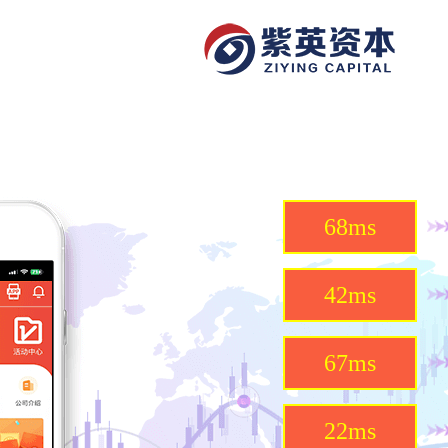
68ms
42ms
67ms
22ms