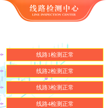
线路1检测正常
线路2检测正常
线路3检测正常
线路4检测正常